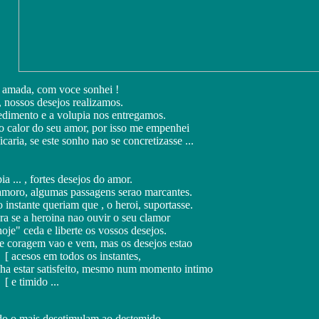
 amada, com voce sonhei !
 nossos desejos realizamos.
dimento e a volupia nos entregamos.
o calor do seu amor, por isso me empenhei
icaria, se este sonho nao se concretizasse ...
ia ... , fortes desejos do amor.
moro, algumas passagens serao marcantes.
instante queriam que , o heroi, suportasse.
ra se a heroina nao ouvir o seu clamor
oje" ceda e liberte os vossos desejos.
 e coragem vao e vem, mas os desejos estao
todos os instantes,
ha estar satisfeito, mesmo num momento intimo
do ...
udo o mais desetimulam ao destemido