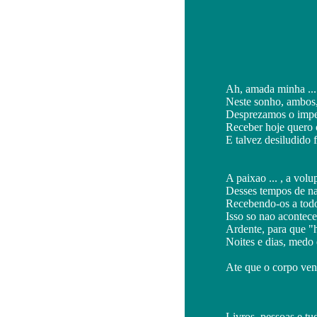
Ah, amada minha ...
Neste sonho, ambos,
Desprezamos o impe
Receber hoje quero 
E talvez desiludido f
A paixao ... , a volup
Desses tempos de na
Recebendo-os a todo 
Isso so nao acontece
Ardente, para que "h
Noites e dias, medo
[ acesos em 
Ate que o corpo ven
[ e timi
Livros, pessoas e t