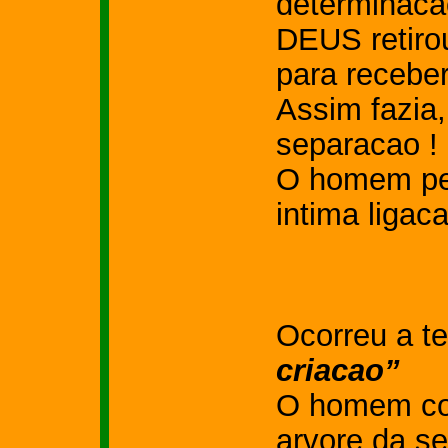
determinaca
DEUS retiro
para recebe
Assim fazia,
separacao !
O homem pe
intima ligac
Ocorreu a t
criacao”
O homem co
arvore da s